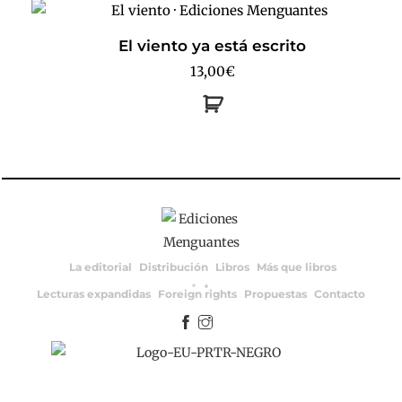
El viento ya está escrito
13,00
€
La editorial
Distribución
Libros
Más que libros
Lecturas expandidas
Foreign rights
Propuestas
Contacto