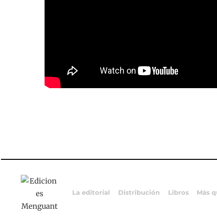
La editorial
Distribución
Libros
Más q