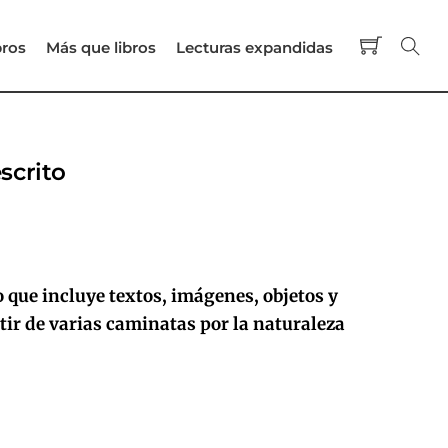
Cart
Se
bros
Más que libros
Lecturas expandidas
escrito
que incluye textos, imágenes, objetos y
tir de varias caminatas por la naturaleza