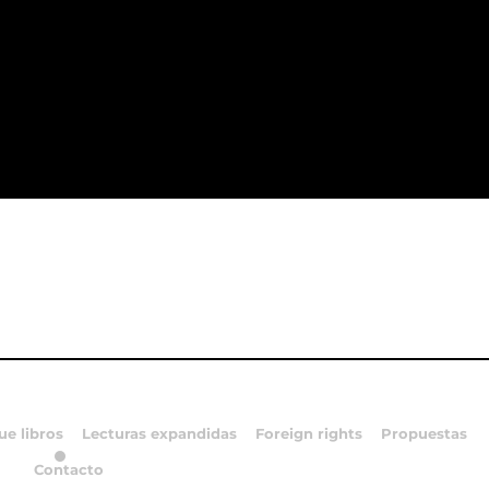
ue libros
Lecturas expandidas
Foreign rights
Propuestas
Contacto