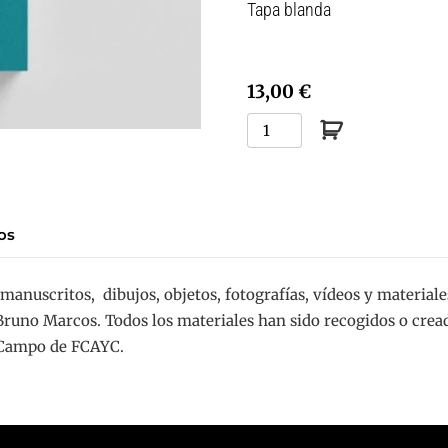
Tapa blanda
13,00 €
El
viento
ya
está
escrito
os
cantidad
manuscritos,
dibujos, objetos, fotografías, vídeos y materia
Bruno Marcos. Todos los materiales han sido recogidos o cread
z Campo de FCAYC.