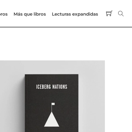
Cart
Se
bros
Más que libros
Lecturas expandidas