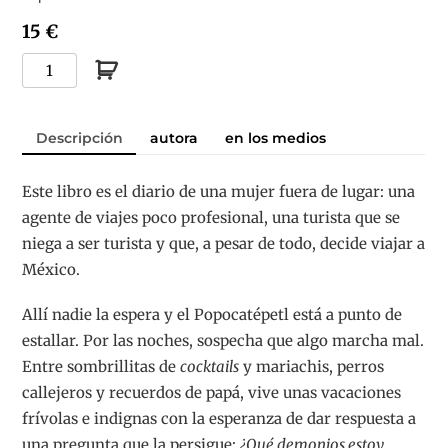
15 €
Gato
con
sombrero
Descripción
autora
en los medios
cantidad
Este libro es el diario de una mujer fuera de lugar: una
agente de viajes poco profesional, una turista que se
niega a ser turista y que, a pesar de todo, decide viajar a
México.
Allí nadie la espera y el Popocatépetl está a punto de
estallar. Por las noches, sospecha que algo marcha mal.
Entre sombrillitas de
cocktails
y mariachis, perros
callejeros y recuerdos de papá, vive unas vacaciones
frívolas e indignas con la esperanza de dar respuesta a
una pregunta que la persigue:
¿Qué demonios estoy